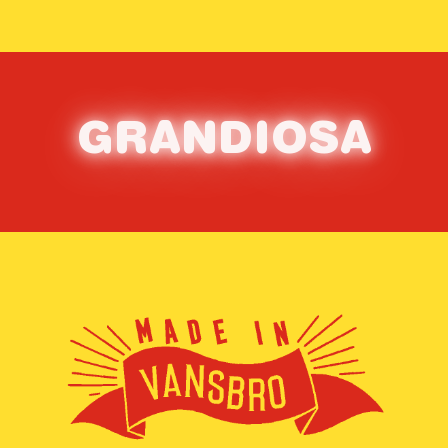
G
RAN
D
IOS
A