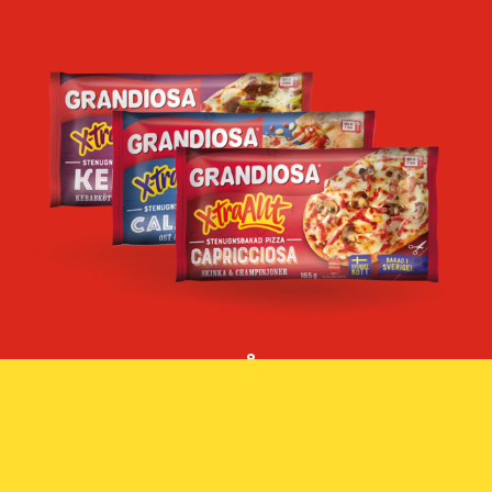
PROVA OCKSÅ X-TRA ALLT
MINIPIZZA
Älskar du vår pizza med extra allt, men tycker att den är lite för
stor ibland? Inga problem, prova då vår X-tra Allt minipizza!