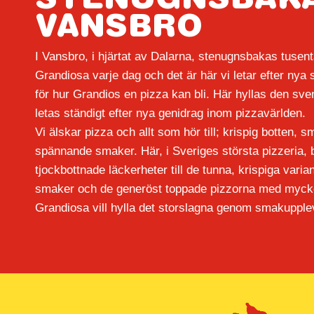
STENUGNSBAKA
VANSBRO​
I Vansbro, i hjärtat av Dalarna,
stenugnsbakas
tusent
Grandiosa varje dag och det är här vi
letar efter nya 
för hur Grandios en pizza kan bli. Här hyllas den sv
letas ständigt efter nya genidrag inom pizzavärlden.
Vi älskar pizza och allt som hör till; krispig botten, 
spännande smaker. Här, i Sveriges
största pizzeria, 
tjockbottnade läckerheter till de tunna, krispiga var
smaker och de generöst toppade pizzorna med mycke
Grandiosa vill hylla det
storslagna genom smakuppleve