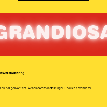
G
RAN
D
IOS
nsvarsförklaring
m du har godkänt det i webbläsarens inställningar. Cookies används för