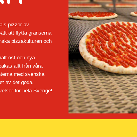
T I
als pizzor av
sätt att flytta gränserna
enska
pizzakulturen och
smält ost och nya
bakas allt från våra
ianterna med
svenska
t av det goda.
lser för hela Sverige!