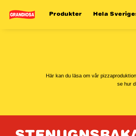
Skip
to
Produkter
Hela Sverig
content
Här kan du läsa om vår pizzaproduktion 
se hur d