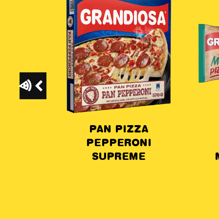
PAN PIZZA
GRANDIOSA
EPPERONI
PIZZARULLE
SUPREME
MOZZARELLA &
SKINKA