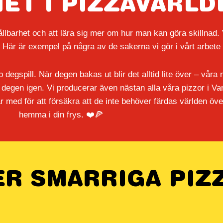
ET I PIZZAVÄRLD
hållbarhet och att lära sig mer om hur
man kan göra skillnad. V
 Här är exempel på några av de sakerna vi gör i vårt arbete f
 degspill. När degen bakas ut blir det
alltid lite över – våra
 degen igen. Vi producerar även nästan alla våra pizzor i Va
r med för att försäkra att de
inte behöver färdas världen öv
hemma i din frys.
​❤️🍕
ER SMARRIGA PIZ