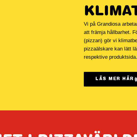
KLIMA
Vi på Grandiosa arbetar 
att
främja hållbarhet. Fö
(pizzan) gör vi
klimatb
pizzaälskare kan lätt l
respektive produktsida
LÄS MER HÄR