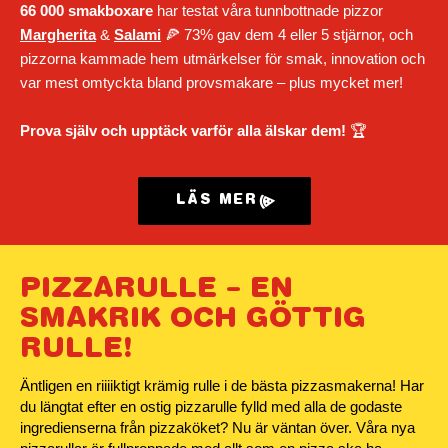
66 000 smakboxare
har testat våra tunnbottnade pizzor
Margherita
&
Salami
🍕 73% gav dem 4 eller 5 stjärnor, och
pizzorna kammade hem utmärkelser för smak, innovation och
var mest omtyckta bland provsmakare – plus mycket mer!
Prova själv och upptäck varför alla älskar dem!
🏆
LÄS MER
PIZZARULLE – EN
SMAKRIK OCH GÖTTIG
RULLE!
Äntligen en
riiiiktigt
krämig rulle i de bästa pizzasmakerna! Har
du längtat efter en ostig
pizzarulle fylld med alla de godaste
ingredienserna från pizzaköket? Nu är väntan över. Våra
nya