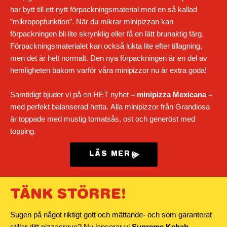
har bytt till ett nytt förpackningsmaterial med en så kallad
”mikropopfunktion”. När du mikrar minipizzan kan
förpackningen bli lite skrynklig eller få en lätt brunaktig färg.
Förpackningsmaterialet kan också lukta lite efter tillagning,
men det är helt normalt. Den nya förpackningen är en del av
hemligheten bakom varför våra minipizzor nu är extra goda!
Samtidigt bjuder vi på en HET nyhet
–
minipizza Mexicana
–
med perfekt balanserad hetta. Alla minipizzor från Grandiosa
är toppade med mustig tomatsås, ost och generöst med
topping.
LÄS MER
TÄNK STÖRRE!
Sugen på något riktigt gott och mättande- och som garanterat
stillar ditt pizzacrave? Nu lanserar vi
Supreme Kebab