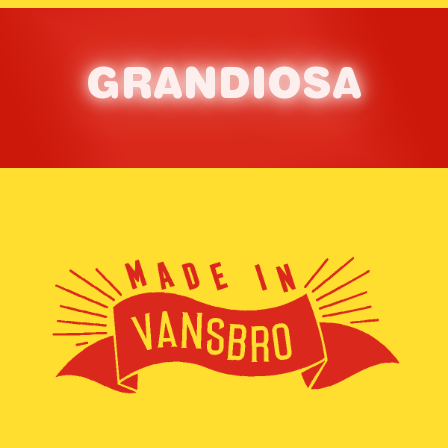
G
RAN
D
IOS
A