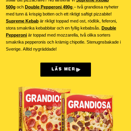
500g
och
Double Pepperoni 490g
– två grandiosa nyheter
med tunn & krispig botten och ett riktigt saftigt pizzabite!
Supreme Kebab
är rikligt toppad med ost, rödlök, feferoni,
stora smakrika kebabbitar och en fyllig kebabsås.
Double
Pepperoni
är toppad med mozzarella, två olika sorters
smakrika pepperonis och krämig chipotle. Stenugnsbakade i
Sverige. Alltid nygräddade!
LÄS MER