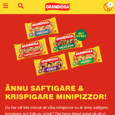
Skip
0
to
GRANDIOS
content
ÄNNU SAFTIGARE &
KRISPIGARE MINIPIZZOR!
Du har väl inte missat att våra minipizzor nu är ännu saftigare,
krispigare och fulla av smak? Det beror bland annat på att vi