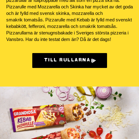
pizzarullar är fullproppade med allt som en pizza ska ha.
Pizzarulle med Mozzarella och
Skinka har mycket av det goda
och är fylld med svensk skinka, mozzarella och
smakrik
tomatsås. Pizzarulle med Kebab är fylld med svenskt
kebabkött,
fefferoni
, mozzarella och
smakrik tomatsås.
Pizzarullarna är stenugnsbakade i Sveriges största pizzeria i
Vansbro. Har du
inte testat dem än? Då är det dags!
TILL RULLARNA