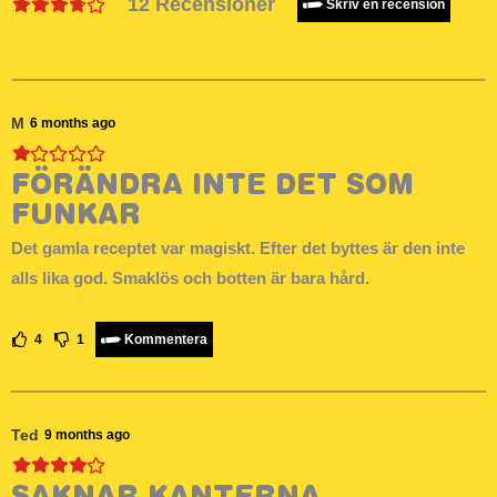
12
Recensioner
Skriv en recension
M
6 months ago
FÖRÄNDRA INTE DET SOM
FUNKAR
Det gamla receptet var magiskt. Efter det byttes är den inte
alls lika god. Smaklös och botten är bara hård.
4
1
Kommentera
Ted
9 months ago