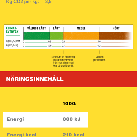
Kg CO2 per kg:
3,5
NÄRINGSINNEHÅLL
Näringsämne
100G
Energi
880 kJ
Energi kcal
210 kcal