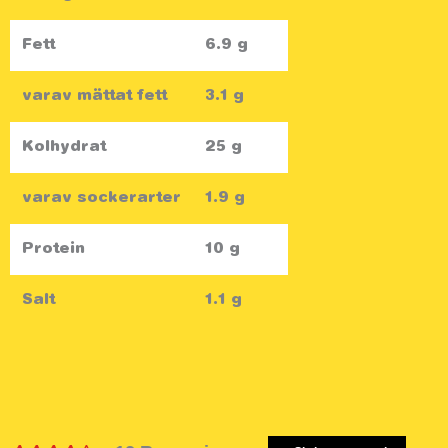
Fett
6.9 g
varav mättat fett
3.1 g
Kolhydrat
25 g
varav sockerarter
1.9 g
Protein
10 g
Salt
1.1 g