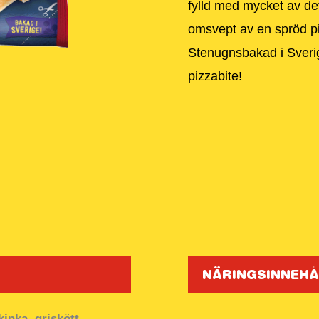
fylld med mycket av de
omsvept av en spröd pi
Stenugnsbakad i Sverige 
pizzabite!
NÄRINGSINNEHÅ
inka, griskött,