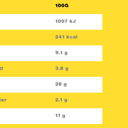
100G
1007 kJ
241 kcal
9.1 g
tt
3.8 g
28 g
ter
2.1 g
11 g