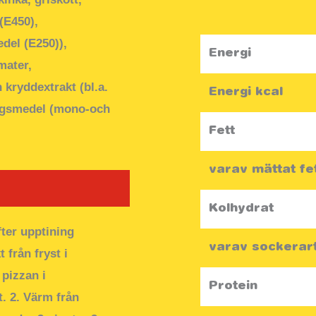
Näringsämne
(E450),
del (E250)),
Energi
mater,
 kryddextrakt (bl.a.
Energi kcal
ringsmedel (mono-och
Fett
varav mättat fe
Kolhydrat
fter upptining
varav sockerar
från fryst i
 pizzan i
Protein
. 2. Värm från