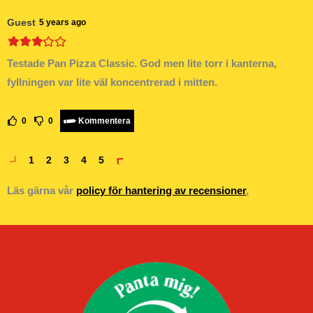
Guest
5 years ago
Testade Pan Pizza Classic. God men lite torr i kanterna,
fyllningen var lite väl koncentrerad i mitten.
0
0
Kommentera
1
2
3
4
5
Läs gärna vår
policy för hantering av recensioner
.