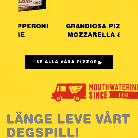
ONI
GRANDIOSA PIZZARULLE
GR
MOZZARELLA & SKINKA
SE ALLA VÅRA PIZZOR
LÄNGE LEVE VÅRT
DEGSPILL!