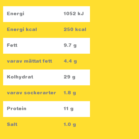
Energi
1052 kJ
Energi kcal
250 kcal
Fett
9.7 g
varav mättat fett
4.4 g
Kolhydrat
29 g
varav sockerarter
1.8 g
Protein
11 g
Salt
1.0 g